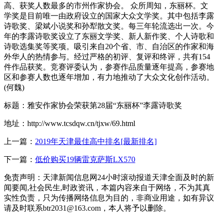
高、获奖人数最多的市州作家协会。 众所周知，东丽杯。文
学奖是目前唯一由政府设立的国家大众文学奖。其中包括李露
诗歌奖、梁斌小说奖和孙犁散文奖。每三年轮流选出一次。今
年的李露诗歌奖设立了东丽文学奖、新人新作奖、个人诗歌和
诗歌选集奖等奖项。吸引来自20个省、市、自治区的作家和海
外华人的热情参与。经过严格的初评、复评和终评，共有154
件作品获奖。竞赛评委认为，参赛作品质量逐年提高，参赛地
区和参赛人数也逐年增加，有力地推动了大众文化创作活动。
(何魏)
标题：雅安作家协会荣获第28届“东丽杯”李露诗歌奖
地址：http://www.tcsdqw.cn/tjxw/69.html
上一篇：
2019年天津最佳高中排名[最新排名]
下一篇：
低价购买19辆雷克萨斯LX570
免责声明：天津新闻信息网24小时滚动报道天津全面及时的新
闻要闻,社会民生,时政资讯，本篇内容来自于网络，不为其真
实性负责，只为传播网络信息为目的，非商业用途，如有异议
请及时联系btr2031@163.com，本人将予以删除。