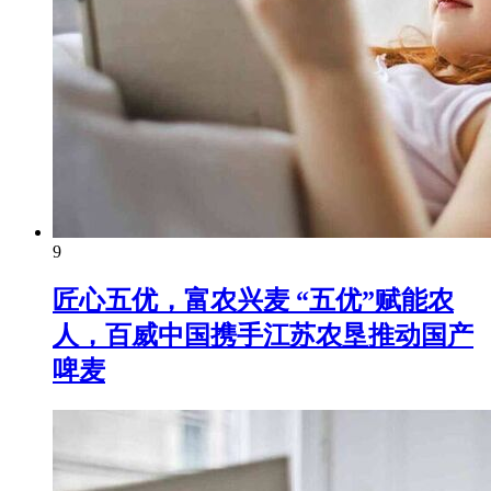
9
匠心五优，富农兴麦 “五优”赋能农
人，百威中国携手江苏农垦推动国产
啤麦