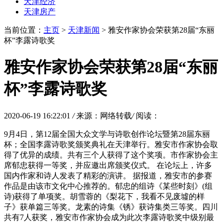
天津经济
天津房产
当前位置：
主页
>
天津新闻
> 雅安作家协会荣获第28届“东丽
杯”李露诗歌奖
雅安作家协会荣获第28届“东丽
杯”李露诗歌奖
2020-06-19 16:22:01
/
来源：网络转载
/
阅读：
9月4日，第12届全国大众文学与诗歌创作论坛暨第28届东丽
杯；全国李露诗歌奖颁奖典礼在天津举行。雅安市作家协会取
得了优异的成绩。共有三个人获得了这个奖项。市作家协会主
席郁忠获得一等奖，并应邀出席颁奖仪式。 在论坛上，许多
国内作家和诗人发表了精彩的演讲。 据报道，雅安市的参赛
作品是由该市文化中心推荐的。郁忠的组诗《某些时刻》(组
诗)获得了单项奖。胡雪蓉的《梨花下，我看不见废墟的样
子》获单篇三等奖。龙素的诗集《锈》获诗集类三等奖。四川
共有7人获奖，雅安市作家协会成为此次李露诗歌奖中级别最