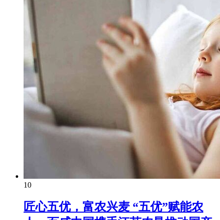
10
匠心五优，富农兴麦 “五优”赋能农