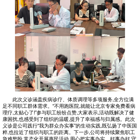
此次义诊涵盖疾病诊疗、体质调理等多项服务,全方位满
足不同职工群体需求。“不用跑医院,就能让北京专家免费看病
理疗,太贴心了!”参与职工纷纷点赞,大家表示,活动既解决了健
康困扰,也感受到了组织的温暖,提升了幸福感与归属感。此次
义诊是公司践行“我为群众办实事”的生动实践,既弘扬了中医国
粹,也拉近了组织与职工的距离。下一步,公司将持续聚焦职工
急难愁盼,常态化开展惠民活动,用心把实事办实、好事办好,守