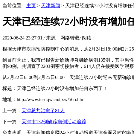
当前位置：
主页
>
天津新闻
> 天津已经连续72小时没有增加
天津已经连续72小时没有增加
2020-06-24 23:27:01
/
来源：网络转载
/
阅读：
根据天津市疾病预防控制中心的消息，从2月24日18: 00到2月
到目前为止，我市已报告新诊断肺炎确诊病例135例，其中男性7
例90例。共调查了2203例密切接触者，614人仍在接受医学观
从2月22日6: 00到2月25日6: 00，天津连续72小时迎来无新确
标题：天津已经连续72小时没有增加任何东西了！
地址：http://www.tcsdqw.cn/tjxw/565.html
上一篇：
天津总共治愈了81人
下一篇：
天津市132例确诊病例活动追踪
免责声明：天津新闻信息网24小时滚动报道天津全面及时的新