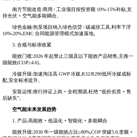
南方节能改造:商用 / 工业项目按投资额 10%-15%补贴,支
持光伏 + 空气能多能耦合。
绿色金融:热泵项目纳入绿色信贷 / 碳减排工具,利率下浮
10%-20%,EMC 合同能源管理模式加速落地。
3. 合规与标准收紧
能效门槛:2026 年起禁止三级及以下能效产品销售,主推一
级能效(COP≥4.6)。
冷媒升级:加速淘汰高 GWP 冷媒,R32/R290低环冷媒成标
配,安全标准提升。
安装运维:推行持证上岗 + 全程溯源,杜绝 “低价劣质 + 售
后缺失”。
空气能未来发展趋势
1. 产品:高能效 + 低温化 + 智能化 + 多能耦合
能效升级:2030 年一级能效占比≥80%,COP 突破5.0,变频 +