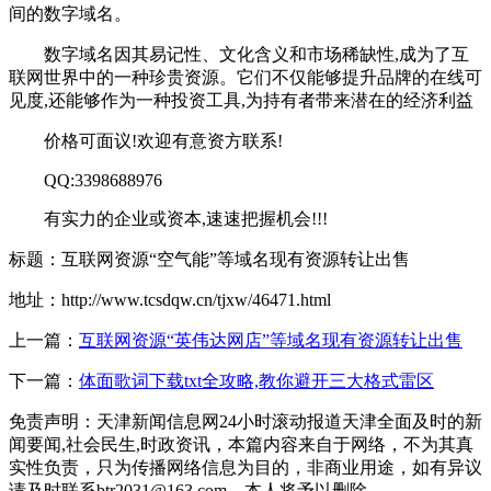
间的数字域名。
数字域名因其易记性、文化含义和市场稀缺性,成为了互
联网世界中的一种珍贵资源。它们不仅能够提升品牌的在线可
见度,还能够作为一种投资工具,为持有者带来潜在的经济利益
价格可面议!欢迎有意资方联系!
QQ:3398688976
有实力的企业或资本,速速把握机会!!!
标题：互联网资源“空气能”等域名现有资源转让出售
地址：http://www.tcsdqw.cn/tjxw/46471.html
上一篇：
互联网资源“英伟达网店”等域名现有资源转让出售
下一篇：
体面歌词下载txt全攻略,教你避开三大格式雷区
免责声明：天津新闻信息网24小时滚动报道天津全面及时的新
闻要闻,社会民生,时政资讯，本篇内容来自于网络，不为其真
实性负责，只为传播网络信息为目的，非商业用途，如有异议
请及时联系btr2031@163.com，本人将予以删除。