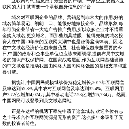
互联网时代,信息成了最重要的产物。一家企业,要踏入互
联网的大门,就需要一个承载自身信息的平台
域名对互联网企业的品牌、营销起到非常大的作用,好的
域名简单易记、朗朗上口、能很好地嫁接企业、品牌形象,每
年可为企业节省一大笔广告推广费用,所以众多企业才不惜重
金购入域名,更换域名。而那些颇具慧眼、抢得先机的域名投
资人在中国20年来的互联网大潮中也是赚得盆满钵满。因此,
在中文域名经济价值越来越凸显、社会地位越来越重要的今
日,中国的政府和企事业单位也应该未雨绸缪,提前布局中文域
名的知识产权保护网。在国家战略层面,作为互联网基础设施
的中文域名是推动我国由网络大国向网络强国的基础支撑和重
要引擎。
据统计,中国网民规模继续保持稳定增长,2017年互联网普
及率达到55.8%,其中农村互联网普及率达到35.4%。互联网用
户7.72亿,增加4,074万,其中移动电话7.53亿,增加5,734万。然而,
中国网民可以登录到英文域名网站,
正是在这样的机遇下率先申请了这套域名,欢迎各位有志
之士寻求合作互联网资源是无形的资产,这么多年来吸引了无
数的投资者前往。