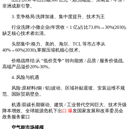
非洲成新引擎。
3. 竞争格局:洗牌加速、集中度提升、技术为王
行业洗牌:小微企业(年营收 < 1 亿)占比73.8%→30%(2030),
缺乏核心技术者出清。
头部集中:格力、美的、海尔、TCL 等市占率从
40%→60%(2030),掌握压缩机核心技术。
价格战终结:从 “低价竞争” 转向能效 / 品质 / 服务价值战,
高端产品溢价20%-30%。
4. 风险与机遇
风险:原材料(铜 / 铝)波动、区域补贴退坡、安装运维不规
范、国际贸易壁垒。
机遇:双碳长期驱动、建筑 / 工业替代空间巨大、技术升级
降本增效、全球能源危机下出
口 爆
发国家发展和改革委员会
政务服务窗口
空气能
市场规模