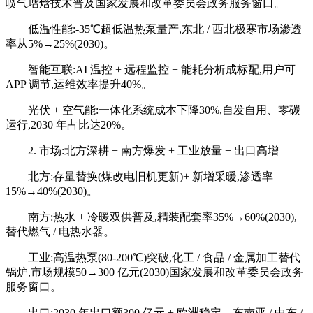
喷气增焓技术普及国家发展和改革委员会政务服务窗口。
低温性能:-35℃超低温热泵量产,东北 / 西北极寒市场渗透
率从5%→25%(2030)。
智能互联:AI 温控 + 远程监控 + 能耗分析成标配,用户可
APP 调节,运维效率提升40%。
光伏 + 空气能:一体化系统成本下降30%,自发自用、零碳
运行,2030 年占比达20%。
2. 市场:北方深耕 + 南方爆发 + 工业放量 + 出口高增
北方:存量替换(煤改电旧机更新)+ 新增采暖,渗透率
15%→40%(2030)。
南方:热水 + 冷暖双供普及,精装配套率35%→60%(2030),
替代燃气 / 电热水器。
工业:高温热泵(80-200℃)突破,化工 / 食品 / 金属加工替代
锅炉,市场规模50→300 亿元(2030)国家发展和改革委员会政务
服务窗口。
出口:2030 年出口额300 亿元 +,欧洲稳定、东南亚 / 中东 /