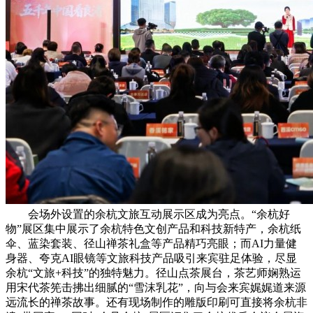
会场外设置的余杭文旅互动展示区成为亮点。“余杭好
物”展区集中展示了余杭特色文创产品和科技新特产，余杭纸
伞、蓝染套装、径山禅茶礼盒等产品精巧亮眼；而AI力量健
身器、夸克AI眼镜等文旅科技产品吸引来宾驻足体验，尽显
余杭“文旅+科技”的独特魅力。径山点茶展台，茶艺师娴熟运
用宋代茶筅击拂出细腻的“雪沫乳花”，向与会来宾娓娓道来源
远流长的禅茶故事。还有现场制作的雕版印刷可直接将余杭非