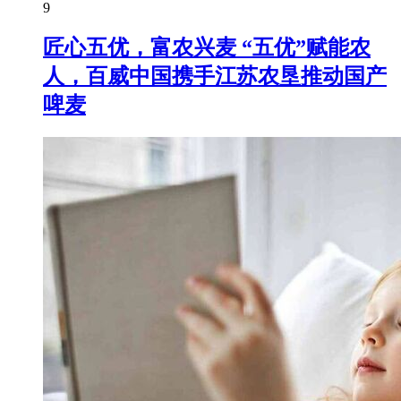
9
匠心五优，富农兴麦 “五优”赋能农
人，百威中国携手江苏农垦推动国产
啤麦