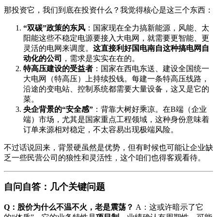
那投资它，我们到底在投资什么？我觉得核心是这三个东西：
“双碳”政策的东风
：国家现在全力搞新能源，风能、太
阳能这些不稳定电源要接入大电网，就需要更智能、更
灵活的电网来调度。
这直接利好国电南自这种搞电网自
动化的公司
，需求是实实在在的。
特高压建设的受益者
：国家在西电东送、建设全国统一
大电网（特高压）上持续投钱。每建一条特高压线路，
沿途的变电站、控制系统都需要大量设备，这又是它的
菜。
央企背景的“安全感”
：背靠大树好乘凉。在B端（企业
端）市场，尤其是国家重点工程领域，这种身份意味着
订单来源相对稳定，不太容易出现极端风险。
不过话说回来，背景硬虽然是优势，但有时候也可能让企业缺
乏一些民营公司的狼性和灵活性，这个咱们也得客观看待。
自问自答：几个关键问题
Q：股价为什么不温不火，老是震荡？
A：这或许暗示了它