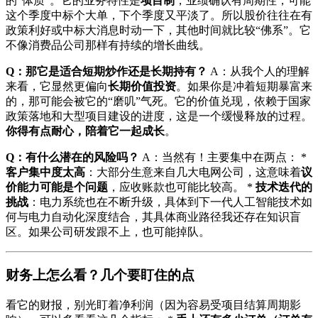
的“体质”。它的业务特性是
项目制
，业绩确认有周期性，可能
这个季度中标个大单，下个季度又平淡了。所以股价往往在有
政策利好或中标大消息时动一下，其他时间就比较“佛系”。它
不像消费品公司那样有持续的增长曲线。
Q：那它是适合短期炒作还是长期持有？
A：从我个人的理解
来看，它显然更偏向
长期价值投资
。如果你是冲着短期暴富来
的，那可能会被它的“磨叽”气死。它的价值兑现，依赖于国家
政策落地和大型项目建设的进度，这是一个缓慢释放的过程。
你得有点耐心，陪着它一起成长
。
Q：有什么潜在的风险吗？
A：当然有！主要集中在两点： *
客户集中度太高
：大部分生意来自几大电网公司，这意味着
议
价能力可能是个问题
，应收账款也可能比较高。 *
技术迭代的
挑战
：电力系统也在不断升级，具体到下一代人工智能技术如
何与电力自动化深度结合，其具体商业路径我还存在知识盲
区。如果公司研发跟不上，也可能掉队。
财务上怎么看？几个要盯住的点
看它的财报，别光盯着净利润（因为容易受项目结算周期影