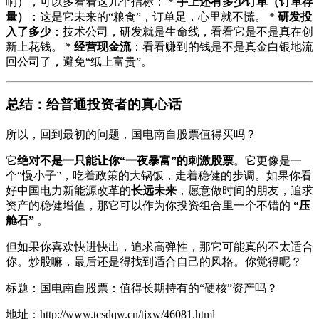
响），可以多看看这几个指标： *
手上还有多少订单（订单存
量）
：这是它未来的“粮食”，订单足，心里就不慌。 *
研发投
入了多少
：技术公司，研发就是生命线，看看它是不是真在创
新上花钱。 *
经营现金流
：看看赚到的钱是不是真金白银地流
回公司了，避免“纸上富贵”。
总结：给普通投资者的真心话
所以，回到最初的问题，国电南自股票值得买吗？
它
绝对不是一只能让你“一夜暴富”的刺激股票
。它更像是一
个“慢小子”，吃着政策的大锅饭，走着稳健的步调。如果你看
好中国电力新能源改革的
长远未来
，愿意做时间的朋友，追求
资产的稳健增值，那它可以作为你投资组合里一个不错的
“压
舱石”
。
但如果你喜欢快进快出，追求高弹性，那它可能真的不太适合
你。炒股嘛，最后还是得找到适合自己的风格。你觉得呢？
标题：国电南自股票：值得长期持有的“硬核”资产吗？
地址：http://www.tcsdqw.cn/tjxw/46081.html