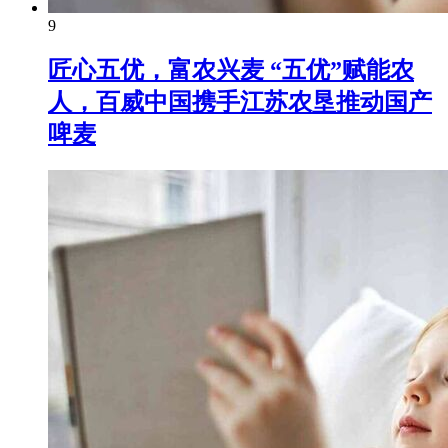
9
匠心五优，富农兴麦 “五优”赋能农
人，百威中国携手江苏农垦推动国产
啤麦