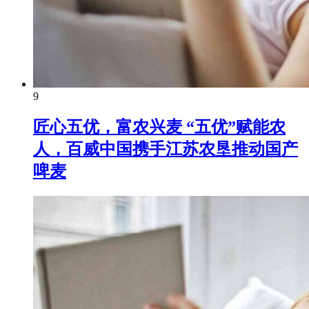
9
匠心五优，富农兴麦 “五优”赋能农
人，百威中国携手江苏农垦推动国产
啤麦