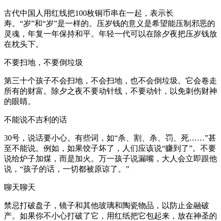
古代中国人用红线把100枚铜币串在一起，表示长
寿。“岁”和“岁”是一样的。压岁钱的意义是希望能压制邪恶的
灵魂，年复一年保持和平。年轻一代可以在除夕夜把压岁钱放
在枕头下。
不要扫地，不要倒垃圾
第三十个孩子不会扫地，不会扫地，也不会倒垃圾。它会卷走
所有的财富。除夕之夜不要动针线，不要动针，以免刺伤财神
的眼睛。
不能说不吉利的话
30号，说话要小心。有些词，如“杀、割、杀、罚、死……”甚
至不能说。例如，如果饺子坏了，人们应该说“赚到了”。不要
说给炉子加煤，而是加火。万一孩子说漏嘴，大人会立即跟他
说，“孩子的话，一切都被原谅了。”
聊天聊天
禁忌打破盘子，镜子和其他玻璃和陶瓷物品，以防止金融破
产。如果你不小心打破了它，用红纸把它包起来，放在神圣的