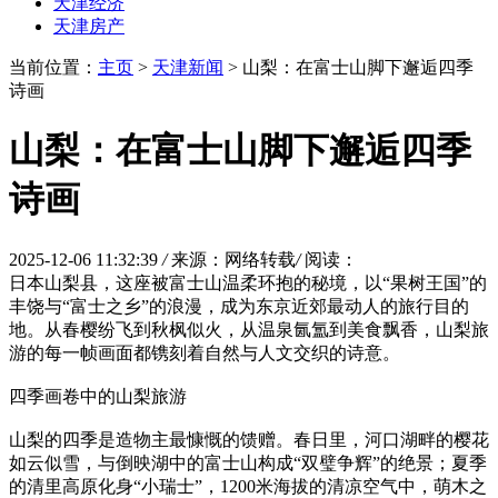
天津经济
天津房产
当前位置：
主页
>
天津新闻
> 山梨：在富士山脚下邂逅四季
诗画
山梨：在富士山脚下邂逅四季
诗画
2025-12-06 11:32:39
/
来源：网络转载
/
阅读：
日本山梨县，这座被富士山温柔环抱的秘境，以“果树王国”的
丰饶与“富士之乡”的浪漫，成为东京近郊最动人的旅行目的
地。从春樱纷飞到秋枫似火，从温泉氤氲到美食飘香，山梨旅
游的每一帧画面都镌刻着自然与人文交织的诗意。
四季画卷中的山梨旅游
山梨的四季是造物主最慷慨的馈赠。春日里，河口湖畔的樱花
如云似雪，与倒映湖中的富士山构成“双璧争辉”的绝景；夏季
的清里高原化身“小瑞士”，1200米海拔的清凉空气中，萌木之