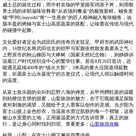
威士忌的诞生过程；而中村农场的甲斐路军鸡亲子丼，则用散
养土鸡的浓郁滋味诠释着“从农场到餐桌”的极致新鲜。鳗鱼老
铺“甲州Unayoshi”将“一生悬命”的匠人精神融入每块鳗鱼，油
脂丰盈的烤鳗与富士山高原蔬菜的搭配，让味蕾在传统与现代
的碰撞中起舞。
文化爱好者定会为武田氏的传奇历史驻足。甲府市的武田神社
内，16世纪名将武田信玄的铠甲与军旗依然散发着肃杀之气；
上野原市的秋山梯田与大榉树（国家天然纪念物），则静静诉
说着江户时代丝织业中心的繁华往事。若在8月26日造访，还
能遇见延续400年的“镇火大祭”，3米高的篝火沿国道绵延数
里，祈愿富士山永葆安宁的古老仪式，让现代人得以触摸时间
的温度。
从富士急乐园的尖叫到忍野八海的禅意，从甲州餺飥面的温暖
到桔梗信玄饼的甜蜜，山梨旅游的魅力，在于它既能满足探险
者对刺激的渴望，又能给予文人墨客以创作的灵感。当夕阳为
富士山披上金色纱衣，当温泉水滑过肌肤的每一个褶皱，这座
被山水宠爱的土地，正用最温柔的方式告诉世界：真正的旅
行，是让身心同时找到归宿。查看更多：
山梨旅游攻略
标题：山梨：在富士山脚下邂逅四季诗画