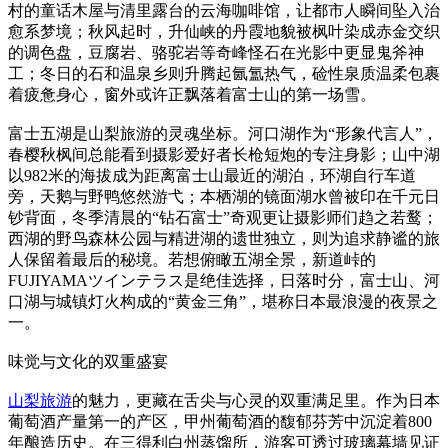
村的童话木屋与清里露台的云海咖啡馆，让都市人瞬间坠入治
愈系梦境；秋风起时，升仙峡的丹霞地貌被枫叶染成赤金交织
的调色盘，豆腐岩、骆驼岩等奇峰怪石在光影中更显鬼斧神
工；冬日的石和温泉乡则升腾起氤氲热气，硷性泉质温柔包裹
着疲惫身心，窗外或许正飘落着富士山的第一场雪。
富士五湖是山梨旅游的灵魂坐标。河口湖作为“形象代言人”，
春樱秋枫间总能看到摄影爱好者长枪短炮的专注身影；山中湖
以982米的海拔成为距离富士山最近的湖泊，环湖自行车道
旁，天鹅与野鸭悠然游弋；本栖湖的镜面湖水曾被印在千元日
钞背面，冬季清晨的“钻石富士”奇观更让摄影师们趋之若鹜；
西湖的野鸟森林公园与精进湖的遗世独立，则为追求静谧的旅
人保留着最后的秘境。若想俯瞰五湖全景，新道峠的
FUJIYAMAツインテラス是绝佳选择，日落时分，富士山、河
口湖与城镇灯火构成的“黄金三角”，堪称日本最浪漫的夜景之
一。
味觉与文化的双重盛宴
山梨旅游
的魅力，更藏在舌尖与心灵的双重满足里。作为日本
葡萄酒产量第一的产区，甲州葡萄酒的馥郁芬芳中沉淀着800
年酿造历史。在三得利白州蒸馏所，游客可透过玻璃幕墙见证