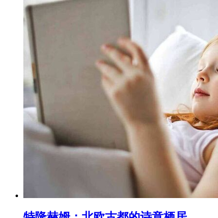
特隆赫姆：北欧古都的诗意栖居