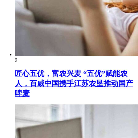
9
匠心五优，富农兴麦 “五优”赋能农
人，百威中国携手江苏农垦推动国产
啤麦